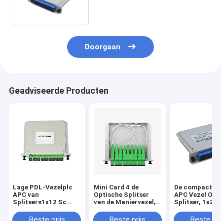
Doorgaan
Geadviseerde Producten
Lage PDL-Vezelplc
Mini Card 4 de
De compacte 
APC van
Optische Splitser
APC Vezel Opt
Splitsers1x12 Sc
van de Maniervezel,
Splitser, 1x2 k
ABS Doostype Enige
G657A-Doos van de
Splitser van d
Wijze
Splitserslgx van de
Wijzevezel uit
Beste prijs
Beste prijs
Beste pri