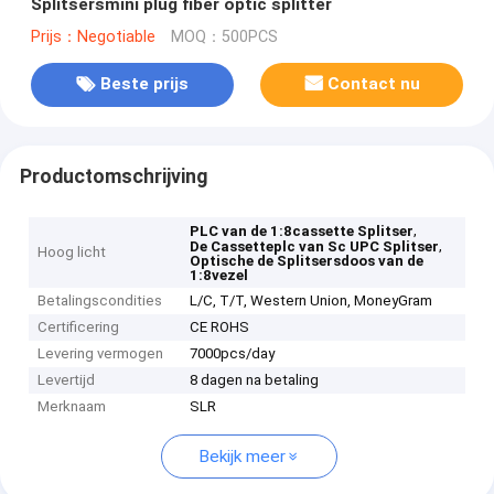
Splitsersmini plug fiber optic splitter
Prijs：Negotiable
MOQ：500PCS
Beste prijs
Contact nu
Productomschrijving
,
PLC van de 1:8cassette Splitser
,
De Cassetteplc van Sc UPC Splitser
Hoog licht
Optische de Splitsersdoos van de
1:8vezel
Betalingscondities
L/C, T/T, Western Union, MoneyGram
Certificering
CE ROHS
Levering vermogen
7000pcs/day
Levertijd
8 dagen na betaling
Merknaam
SLR
Bekijk meer