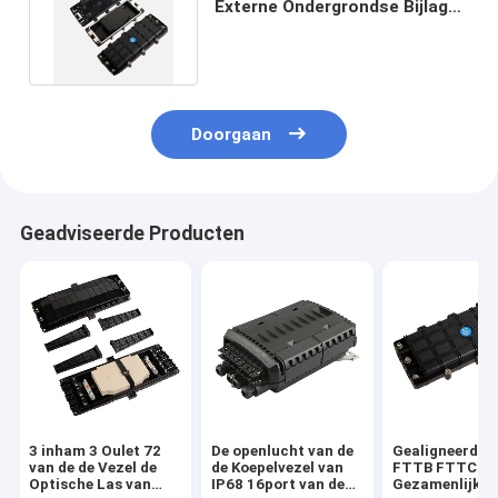
Externe Ondergrondse Bijlage
2In 2OUT van de Vezellas
Doorgaan
Geadviseerde Producten
3 inham 3 Oulet 72
De openlucht van de
Gealigneerd T
van de de Vezel de
de Koepelvezel van
FTTB FTTC 2 in
Optische Las van
IP68 16port van de
Gezamenlijke