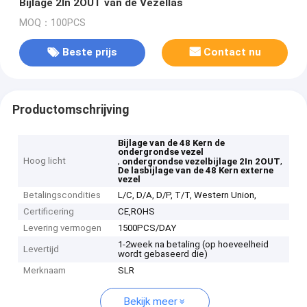
Bijlage 2In 2OUT van de Vezellas
MOQ：100PCS
Beste prijs
Contact nu
Productomschrijving
Bijlage van de 48 Kern de
ondergrondse vezel
Hoog licht
,
,
ondergrondse vezelbijlage 2In 2OUT
De lasbijlage van de 48 Kern externe
vezel
Betalingscondities
L/C, D/A, D/P, T/T, Western Union,
Certificering
CE,ROHS
Levering vermogen
1500PCS/DAY
1-2week na betaling (op hoeveelheid
Levertijd
wordt gebaseerd die)
Merknaam
SLR
Bekijk meer