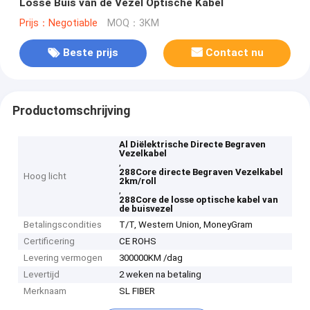
Losse Buis van de Vezel Optische Kabel
Prijs：Negotiable
MOQ：3KM
Beste prijs
Contact nu
Productomschrijving
Al Diëlektrische Directe Begraven
Vezelkabel
,
288Core directe Begraven Vezelkabel
Hoog licht
2km/roll
,
288Core de losse optische kabel van
de buisvezel
Betalingscondities
T/T, Western Union, MoneyGram
Certificering
CE ROHS
Levering vermogen
300000KM /dag
Levertijd
2 weken na betaling
Merknaam
SL FIBER