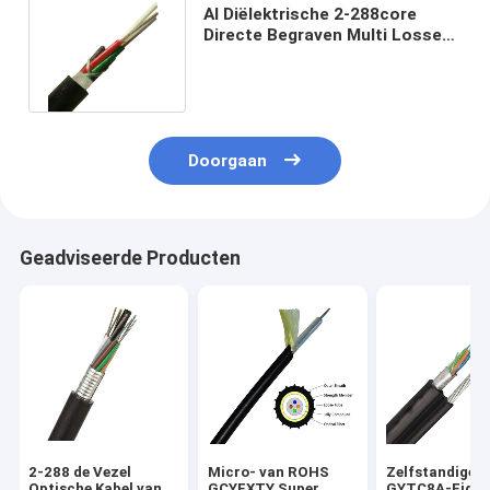
Al Diëlektrische 2-288core
Directe Begraven Multi Losse
Buis van de Vezel Optische
Kabel
Doorgaan
Geadviseerde Producten
2-288 de Vezel
Micro- van ROHS
Zelfstandige
Optische Kabel van
GCYFXTY Super
GYTC8A-Figuu